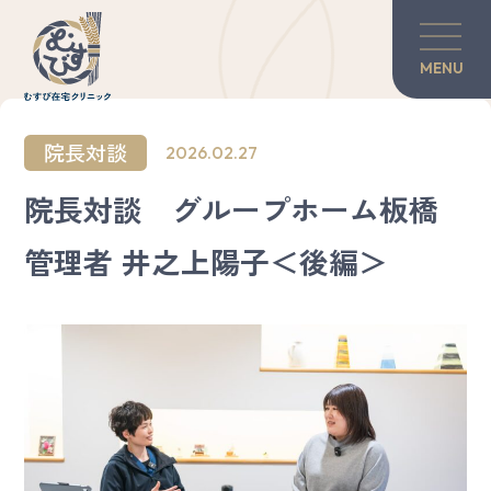
MENU
当院の紹介
院長対談
2026.02.27
訪問診療について
院長対談 グループホーム板橋
管理者 井之上陽子＜後編＞
対談・コラム
患者さんのご家族へ
グリーフケア
医師×歯科医師の力