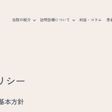
当院の紹介
訪問診療について
対談・コラム
患
たちの使命
訪問診療とは
当院の特徴
訪問診療の流れ
院長紹介
お
リシー
基本方針
訪問診療対象の方
訪問可能エリア