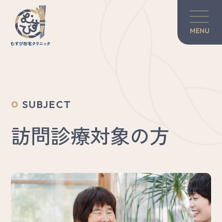
MENU
当院の紹介
訪問診療について
SUBJECT
対談・コラム
訪問診療対象の方
患者さんのご家族へ
グリーフケア
医師×歯科医師の力