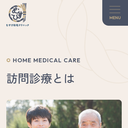
MENU
訪問診療
とは
当院の紹介
訪問診療について
HOME MEDICAL CARE
対談・コラム
訪問診療とは
患者さんのご家族へ
グリーフケア
医師×歯科医師の力