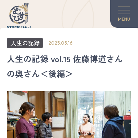
MENU
当院の紹介
人生の記録
2025.05.16
訪問診療について
人生の記録 vol.15 佐藤博道さん
の奥さん＜後編＞
対談・コラム
患者さんのご家族へ
グリーフケア
医師×歯科医師の力