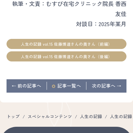
執筆・文責：むすび在宅クリニック院長 香西
友佳
対談日：2025年某月
人生の記録 vol.15 佐藤博道さんの奥さん（前編）
人生の記録 vol.15 佐藤博道さんの奥さん（後編）
← 前の記事へ
記事
一覧へ
次の記事へ →
トップ
/
スペシャルコンテンツ
/
人生の記録
/
人生の記録 