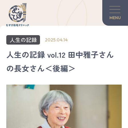
MENU
当院の紹介
人生の記録
2025.04.14
訪問診療について
人生の記録 vol.12 田中雅子さん
の長女さん＜後編＞
対談・コラム
患者さんのご家族へ
グリーフケア
医師×歯科医師の力