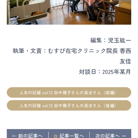
編集：児玉紘一
執筆・文責：むすび在宅クリニック院長 香西
友佳
対談日：2025年某月
人生の記録 vol.12 田中雅子さんの長女さん（前編）
人生の記録 vol.12 田中雅子さんの長女さん（後編）
← 前の記事へ
記事
一覧へ
次の記事へ →