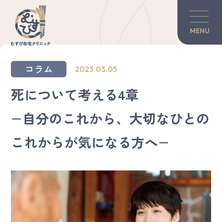
MENU
当院の紹介
コラム
2023.03.05
訪問診療について
死について考える4章
−自分のこれから、大切なひとの
対談・コラム
これからが気になる方へ−
患者さんのご家族へ
グリーフケア
医師×歯科医師の力